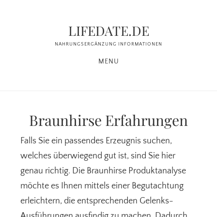
Zum
Zur
Inhalt
Seitenspalte
LIFEDATE.DE
springen
springen
NAHRUNGSERGÄNZUNG INFORMATIONEN
MENU
Braunhirse Erfahrungen
Falls Sie ein passendes Erzeugnis suchen,
welches überwiegend gut ist, sind Sie hier
genau richtig. Die Braunhirse Produktanalyse
möchte es Ihnen mittels einer Begutachtung
erleichtern, die entsprechenden Gelenks-
Ausführungen ausfindig zu machen. Dadurch