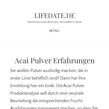
Zum
Zur
Inhalt
Seitenspalte
LIFEDATE.DE
springen
springen
NAHRUNGSERGÄNZUNG INFORMATIONEN
MENU
Acai Pulver Erfahrungen
Sie wollen Pulver ausfindig machen, die in
erster Linie behilflich sind? Dann hat Ihre
Ermittlung hier ein Ende. Die Acai Pulver
Produktanalyse will durch eine neutrale
Beurteilung die entsprechenden Frucht-
Ausführungen transparent machen, so dass Sie