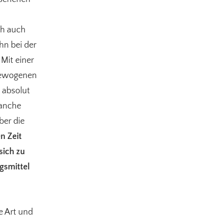
ch auch
ihn bei der
 Mit einer
gewogenen
s absolut
Manche
ber die
n Zeit
sich zu
smittel
e Art und