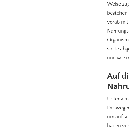
Weise zug
bestehen 
vorab mit
Nahrungse
Organismu
sollte ab
und wie m
Auf d
Nahru
Unterschi
Deswegen
um auf so
haben vor