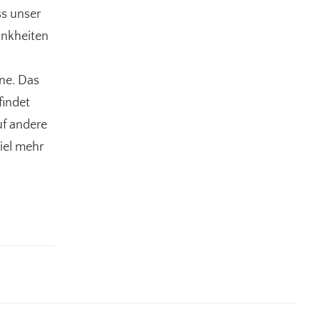
ss unser
ankheiten
ne. Das
findet
uf andere
iel mehr