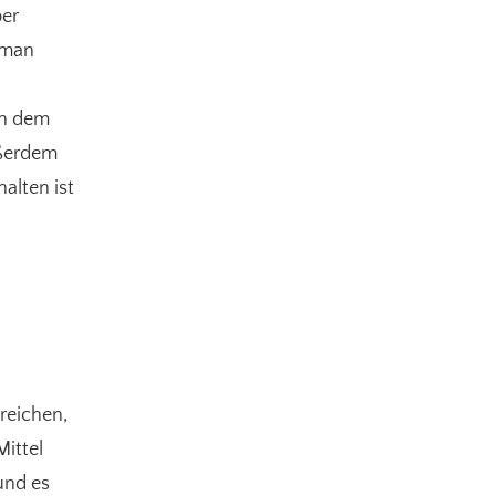
per
s man
nn dem
ußerdem
alten ist
reichen,
ittel
und es