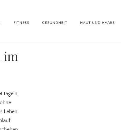
N
FITNESS
GESUNDHEIT
HAUT UND HAARE
 im
t tagein,
 ohne
es Leben
blauf
eschehen