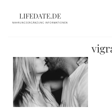
Zum
Zur
Inhalt
Seitenspalte
LIFEDATE.DE
springen
springen
NAHRUNGSERGÄNZUNG INFORMATIONEN
vigr