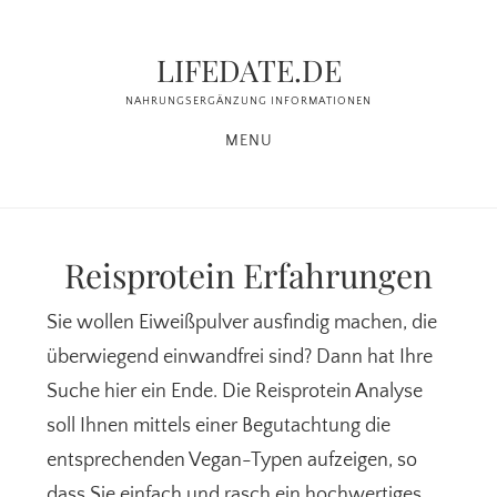
Zum
Zur
Inhalt
Seitenspalte
LIFEDATE.DE
springen
springen
NAHRUNGSERGÄNZUNG INFORMATIONEN
MENU
Reisprotein Erfahrungen
Sie wollen Eiweißpulver ausfindig machen, die
überwiegend einwandfrei sind? Dann hat Ihre
Suche hier ein Ende. Die Reisprotein Analyse
soll Ihnen mittels einer Begutachtung die
entsprechenden Vegan-Typen aufzeigen, so
dass Sie einfach und rasch ein hochwertiges