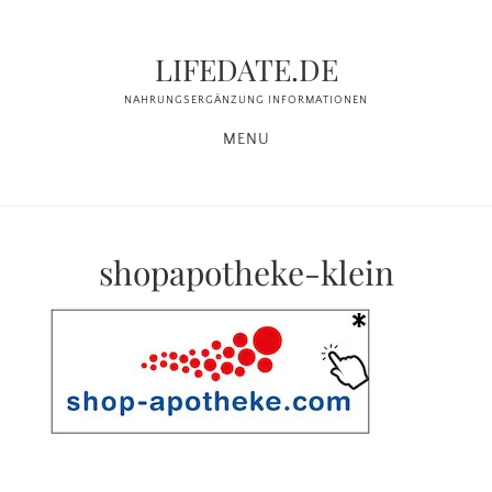
Zum
Zur
Inhalt
Seitenspalte
LIFEDATE.DE
springen
springen
NAHRUNGSERGÄNZUNG INFORMATIONEN
MENU
shopapotheke-klein