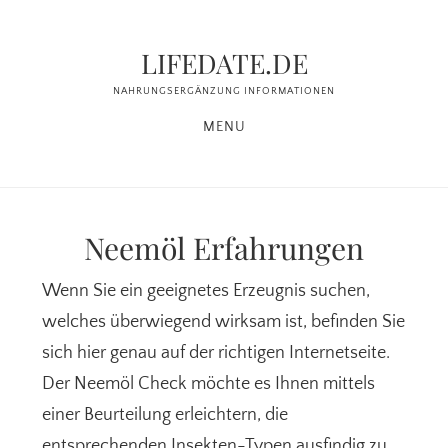
Zum
Zur
Inhalt
Seitenspalte
LIFEDATE.DE
springen
springen
NAHRUNGSERGÄNZUNG INFORMATIONEN
MENU
Neemöl Erfahrungen
Wenn Sie ein geeignetes Erzeugnis suchen,
welches überwiegend wirksam ist, befinden Sie
sich hier genau auf der richtigen Internetseite.
Der Neemöl Check möchte es Ihnen mittels
einer Beurteilung erleichtern, die
entsprechenden Insekten-Typen ausfindig zu