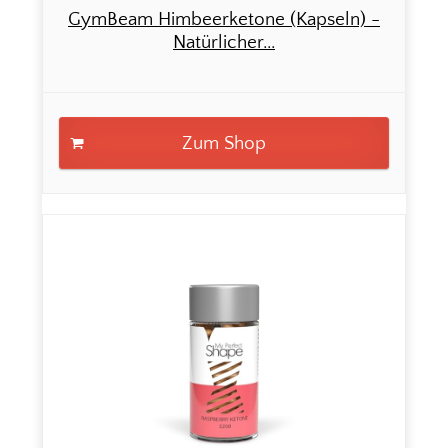
GymBeam Himbeerketone (Kapseln) -
Natürlicher...
Zum Shop