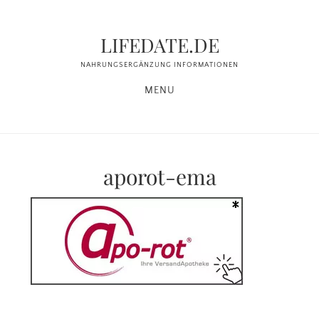
Zum
Zur
Inhalt
Seitenspalte
LIFEDATE.DE
springen
springen
NAHRUNGSERGÄNZUNG INFORMATIONEN
MENU
aporot-ema