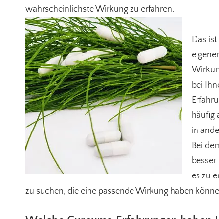
wahrscheinlichste Wirkung zu erfahren.
Das ist
eigenen
Wirkung
bei Ihn
Erfahr
häufig 
in and
Bei dem
besser
es zu 
zu suchen, die eine passende Wirkung haben können.