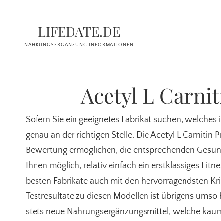
Zum
Zur
Inhalt
Seitenspalte
LIFEDATE.DE
springen
springen
NAHRUNGSERGÄNZUNG INFORMATIONEN
Acetyl L Carni
Sofern Sie ein geeignetes Fabrikat suchen, welches in
genau an der richtigen Stelle. Die Acetyl L Carniti
Bewertung ermöglichen, die entsprechenden Gesund
Ihnen möglich, relativ einfach ein erstklassiges Fitn
besten Fabrikate auch mit den hervorragendsten Krit
Testresultate zu diesen Modellen ist übrigens umso hö
stets neue Nahrungsergänzungsmittel, welche kaum 