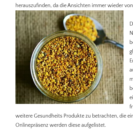
herauszufinden, da die Ansichten immer wieder vo
D
N
b
g
E
a
m
b
e
f
weitere Gesundheits Produkte zu betrachten, die e
Onlinepräsenz werden diese aufgelistet.